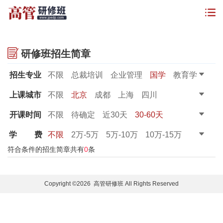
研修班招生简章
招生专业
不限
总裁培训
企业管理
国学
教育学
金融管理
董秘课程
财务课程
上课城市
不限
北京
成都
上海
四川
开课时间
不限
待确定
近30天
30-60天
60-90天
90天以上
学
费
不限
2万-5万
5万-10万
10万-15万
15万-20万
20万以上
符合条件的招生简章共有
0
条
Copyright ©2026 高管研修班 All Rights Reserved